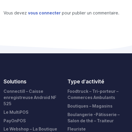
Vous devez
vous connecter
pour publier un commentaire.
Solutions
Type d’activité
Connectill – Caisse
Foodtruck – Tri-porteur –
enregistreuse Android NF
Commerces Ambulants
525
Boutiques – Magasins
Le MultiPOS
Boulangerie -Pâtisserie –
PayOnPOS
Salon de thé – Traiteur
Le Webshop – La Boutique
Fleuriste