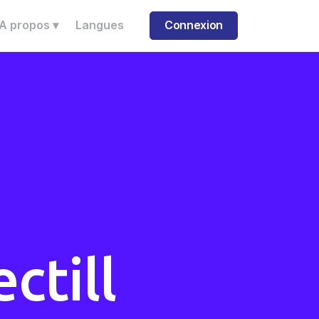
A propos ▾
Langues
Connexion
ctill