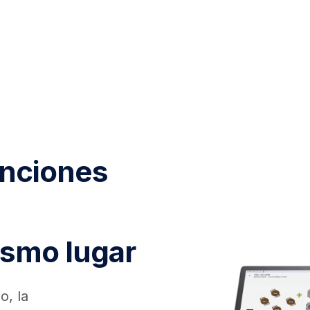
unciones
ismo lugar
o, la