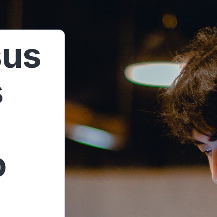
sus
s
o