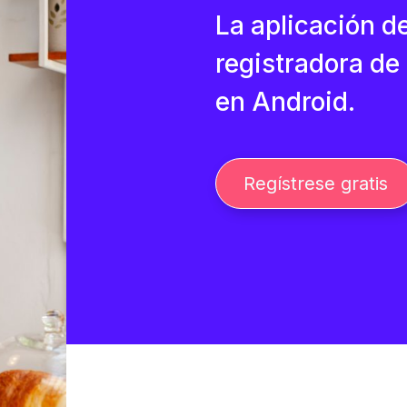
La aplicación d
registradora de
en Android.
Regístrese gratis