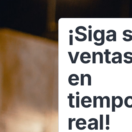
¡Siga 
venta
en
tiemp
real!