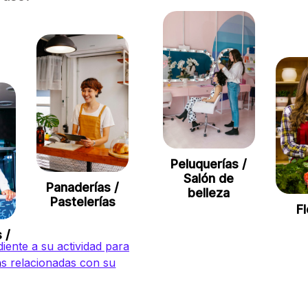
Peluquerías /
Salón de
Panaderías /
belleza
Pastelerías
Fl
 /
iente a su actividad para
as relacionadas con su
e