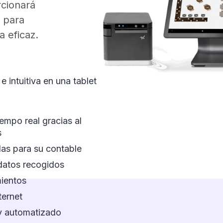
rcionará
s para
 eficaz.
 intuitiva en una tablet
empo real gracias al
s
las para su contable
 datos recogidos
mientos
ternet
 y automatizado