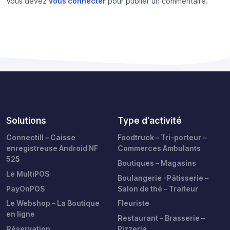
Vous devez
vous connecter
pour publier un commentaire.
Solutions
Type d’activité
Connectill – Caisse
Foodtruck – Tri-porteur –
enregistreuse Android NF
Commerces Ambulants
525
Boutiques – Magasins
Le MultiPOS
Boulangerie -Pâtisserie –
PayOnPOS
Salon de thé – Traiteur
Le Webshop – La Boutique
Fleuriste
en ligne
Restaurant – Brasserie –
Réservation
Pizzeria